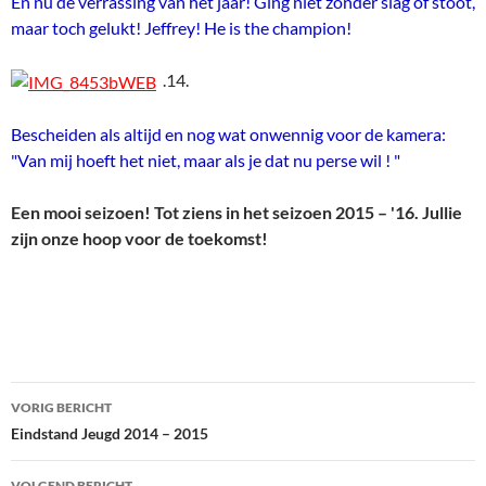
En nu de verrassing van het jaar! Ging niet zonder slag of stoot,
maar toch gelukt! Jeffrey! He is the champion!
.14.
Bescheiden als altijd en nog wat onwennig voor de kamera:
"Van mij hoeft het niet, maar als je dat nu perse wil ! "
Een mooi seizoen! Tot ziens in het seizoen 2015 – '16. Jullie
zijn onze hoop voor de toekomst!
Bericht
VORIG BERICHT
navigatie
Eindstand Jeugd 2014 – 2015
VOLGEND BERICHT