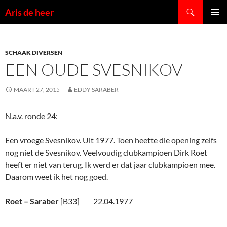
Ga
Zoeken
Aris de heer
naar
PRIMAI
de
MENU
inhoud
SCHAAK DIVERSEN
EEN OUDE SVESNIKOV
MAART 27, 2015
EDDY SARABER
N.a.v. ronde 24:
Een vroege Svesnikov. Uit 1977. Toen heette die opening zelfs
nog niet de Svesnikov. Veelvoudig clubkampioen Dirk Roet
heeft er niet van terug. Ik werd er dat jaar clubkampioen mee.
Daarom weet ik het nog goed.
Roet – Saraber
[B33] 22.04.1977