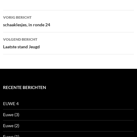
Bericht
VORIG BERICHT
navigatie
schaaklesjes, in ronde 24
VOLGEND BERICHT
Laatste stand Jeugd
RECENTE BERICHTEN
EUWE 4
Euwe (3)
Euwe (2)
Euwe (1)