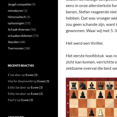
Jeugd competitie
(9)
eens in onze allersterkste f
miniaturen
(1)
benen, Stefan reageerde niet
Nimzowitsch
(5)
hebben. Dat was vroeger wel e
oplossingen
(55)
zou geen schande zijn, want
Schaak diversen
(96)
gewonnen. Waar wij met 5-3
schaakproblemen
(73)
Standen
(48)
Het werd een thriller.
Toernooien
(38)
Het eerste hoofdstuk was no
zicht kan komen, verrichtte 
RECENTE REACTIES
zeldzame overval die best w
E Saraber
op
Euwe (3)
Martin Zwaneveld
op
Euwe (3)
Eddy Saraber
op
Euwe (3)
Eddy Saraber
op
Euwe (3)
Paul V
op
Euwe (3)