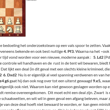
CastMarko1
de bedoeling het onderzoeksteam op een vals spoor te zetten. Vaa
eveneens bekende en ook best nuttige
4. Pf3.
Waarna na het
–
ook
r tijd vond worden voor een nieuwe, moderne aanpak :
5
.
Ld2
(Pd
 controle wil handhaven en de rust in de tent wil bewaren, biedt 
 Dat lijkt een deal (in dit geval met een slechts kleine krimineel, 
2 6. Dxd2
Nu is er eigenlijk al veel spanning verdwenen en van het
.e4 g6
gaat hij dan ook nog over tot een uiterst gewaagd
9.e5,
waar
eigenlijk ook niet. Waarom kan niet gewoon geslagen worden op 
wordt remise overeengekomen. Dit moet echt een deal zijn. Zwart is
schaakwetten, en wit wil in geen geval een afgang beleven, maar z
je van deze deal hoeft niet bewaard te worden, er kan geen minisi