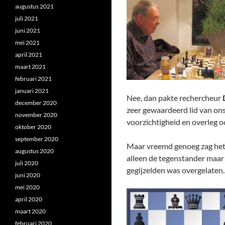
augustus 2021
juli 2021
juni 2021
mei 2021
april 2021
maart 2021
februari 2021
januari 2021
Nee, dan pakte rechercheur
december 2020
zeer gewaardeerd lid van ons
november 2020
voorzichtigheid en overleg o
oktober 2020
september 2020
Maar vreemd genoeg zag het er
augustus 2020
alleen de tegenstander maar s
juli 2020
gegijzelden was overgelaten.
juni 2020
mei 2020
april 2020
maart 2020
februari 2020