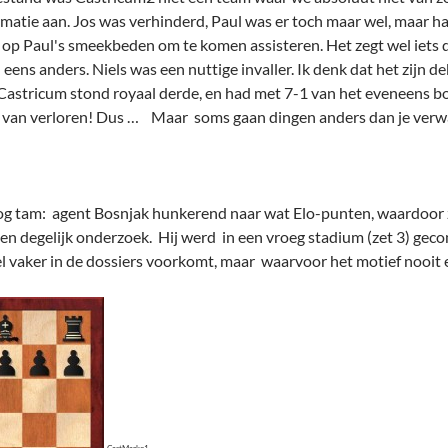
ormatie aan. Jos was verhinderd, Paul was er toch maar wel, maar 
 op Paul's smeekbeden om te komen assisteren. Het zegt wel iets 
ens anders. Niels was een nuttige invaller. Ik denk dat het zijn d
 Castricum stond royaal derde, en had met 7-1 van het eveneens b
 van verloren! Dus … Maar soms gaan dingen anders dan je verw
g tam: agent Bosnjak hunkerend naar wat Elo-punten, waardoor zi
een degelijk onderzoek. Hij werd in een vroeg stadium (zet 3) gec
el vaker in de dossiers voorkomt, maar waarvoor het motief nooit