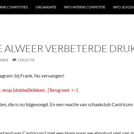
ERNE COMPETITIES
ORGANISATIE
INFO INTERNE COMPETITIE
INFO JEUGD
3E ALWEER VERBETERDE DRU
ABER
1 REACTIE
iagram bij Frank. Nu vervangen!
s erop (dubbel)klikken. (Terug met <–)
ten, die is nu bijgevoegd. En een reactie van schaakclub Castricum
estand was Castricum2 niet een team waar we absoluut niet van z