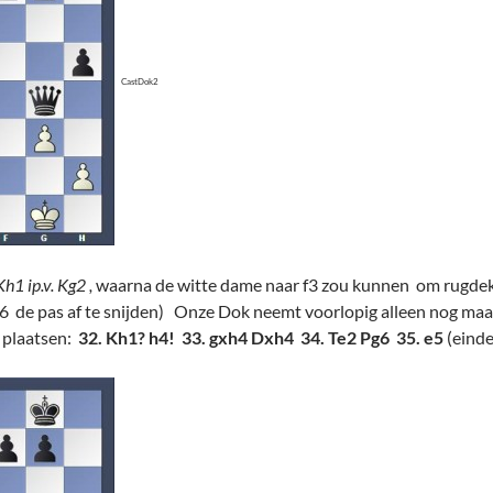
CastDok2
1 ip.v. Kg2 ,
waarna de witte dame naar f3 zou kunnen om rugdekk
d6 de pas af te snijden) Onze Dok neemt voorlopig alleen nog maar 
 plaatsen:
32. Kh1? h4! 33. gxh4 Dxh4 34. Te2 Pg6 35. e5
(einde