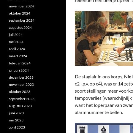
rekenden een beetje op een be
november 2024
oktober 2024
september 2024
augustus 2024
juli 2024
mei 2024
april 2024
maart 2024
februari 2024
januari 2024
De stagiair in ons korps,
Niel
december 2023
c2 i.p.v. op c4), was er 14 z
november 2023
soort stellingen meer voork
oktober 2023
tempoverlies (waarschijnlijk
september 2023
want het loperpaar van zwart
augustus 2023
alarmnummer te bellen.
juni 2023
mei 2023
april 2023