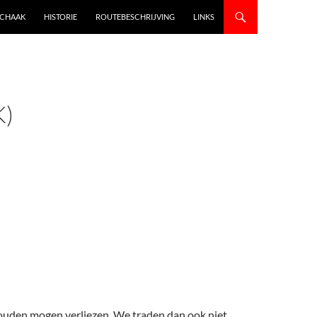
SCHAAK
HISTORIE
ROUTEBESCHRIJVING
LINKS
K)
ouden mogen verliezen. We traden dan ook niet