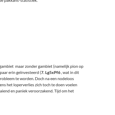
de pakkans-statistiek.
amegambiet maar zonder gambiet (namelijk pion op
rpaar erin geïnvesteerd (
7. Lg5xPf6
, wat in dit
 probleem te worden. Doch na een nodeloos
ns het loperverlies zich toch te doen voelen
aaiend en paniek veroorzakend. Tijd om het