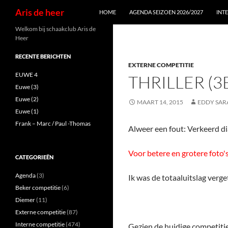
Zoeken
Aris de heer
HOME
AGENDA SEIZOEN 2026/2027
INT
Ga
Welkom bij schaakclub Aris de
Heer
naar
de
RECENTE BERICHTEN
EXTERNE COMPETITIE
inhoud
EUWE 4
THRILLER (
Euwe (3)
Euwe (2)
MAART 14, 2015
EDDY SAR
Euwe (1)
Frank – Marc / Paul -Thomas
Alweer een fout: Verkeerd d
Voor betere en grotere foto'
CATEGORIEËN
Agenda
(3)
Ik was de totaaluitslag verge
Beker competitie
(6)
Diemer
(11)
Externe competitie
(87)
Interne competitie
(474)
Gezien de huidige competiti