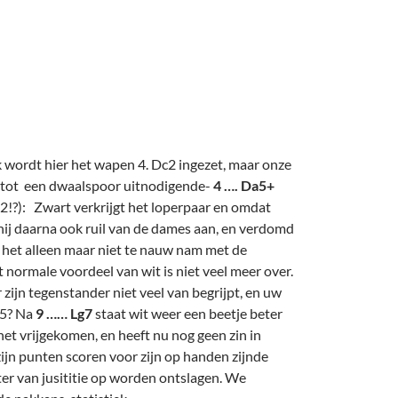
k wordt hier het wapen 4. Dc2 ingezet, maar onze
 tot een dwaalspoor uitnodigende-
4 …. Da5+
2!?): Zwart verkrijgt het loperpaar en omdat
hij daarna ook ruil van de dames aan, en verdomd
die het alleen maar niet te nauw nam met de
 normale voordeel van wit is niet veel meer over.
 zijn tegenstander niet veel van begrijpt, en uw
e5? Na
9 …… Lg7
staat wit weer een beetje beter
 net vrijgekomen, en heeft nu nog geen zin in
ijn punten scoren voor zijn op handen zijnde
ter van jusititie op worden ontslagen. We