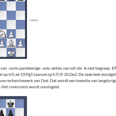
CastDok1
 van -soms paniekerige- solo-akties van wit die ik niet begreep.
17
op b5) a6 19.Pg5 (aanval op h7) f5 20.De2. De zaak leek doodgelo
w recherchewerk van Dok. Dat wordt een kwestie van langdurige 
. Het roversnest wordt omsingeld.