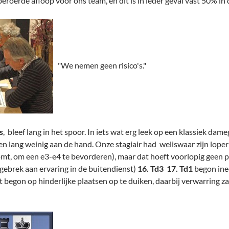
roerde afloop voor ons team, en dit is in ieder geval vast 50% in 
"We nemen geen risico's."
s
, bleef lang in het spoor. In iets wat erg leek op een klassiek d
etten lang weinig aan de hand. Onze stagiair had weliswaar zijn lope
omt, om een e3-e4 te bevorderen), maar dat hoeft voorlopig geen
 gebrek aan ervaring in de buitendienst)
16. Td3 17. Td1
begon inee
 begon op hinderlijke plaatsen op te duiken, daarbij verwarring z