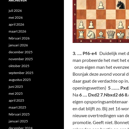
ARCHIEVEN
juli 2026
mei 2026
april 2026
maart 2026
februari 2026
januari 2026
december 2025
3. …. Pf6-e4
Duidelijk met 
november 2025
man probeerde het met het 
oktober 2025
onze eigen man het evenzee
september 2025
Bosnjak deze avond vooral de
augustus 2025
daar gaat de verdachte op in.
juni 2025
openingswetten)
5 ……. Pxd
mei 2025
Na
6 …. Dxd2 7.Nbxd2 d6 8
april 2025
eigen opsporingsambtenaar 
maart 2025
en dat blijft zo. Bij zet 16 
februari 2025
nieuwe overtredingen van de 
januari 2025
promotie. Geeft niet. Bonnet
december 2024