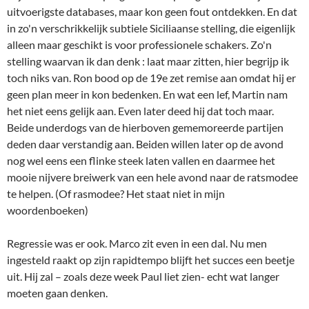
uitvoerigste databases, maar kon geen fout ontdekken. En dat
in zo'n verschrikkelijk subtiele Siciliaanse stelling, die eigenlijk
alleen maar geschikt is voor professionele schakers. Zo'n
stelling waarvan ik dan denk : laat maar zitten, hier begrijp ik
toch niks van. Ron bood op de 19e zet remise aan omdat hij er
geen plan meer in kon bedenken. En wat een lef, Martin nam
het niet eens gelijk aan. Even later deed hij dat toch maar.
Beide underdogs van de hierboven gememoreerde partijen
deden daar verstandig aan. Beiden willen later op de avond
nog wel eens een flinke steek laten vallen en daarmee het
mooie nijvere breiwerk van een hele avond naar de ratsmodee
te helpen. (Of rasmodee? Het staat niet in mijn
woordenboeken)
Regressie was er ook. Marco zit even in een dal. Nu men
ingesteld raakt op zijn rapidtempo blijft het succes een beetje
uit. Hij zal – zoals deze week Paul liet zien- echt wat langer
moeten gaan denken.