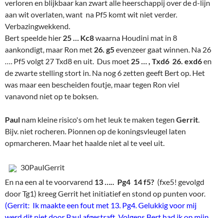
verloren en blijkbaar kan zwart alle heerschappij over de d-lijn
aan wit overlaten, want na Pf5 komt wit niet verder.
Verbazingwekkend.
Bert speelde hier
25 … Kc8
waarna Houdini mat in 8
aankondigt, maar Ron met
26. g5
evenzeer gaat winnen. Na 26
…. Pf5 volgt 27 Txd8 en uit. Dus moet
25 … , Txd6 26. exd6
en
de zwarte stelling stort in. Na nog 6 zetten geeft Bert op. Het
was maar een bescheiden foutje, maar tegen Ron viel
vanavond niet op te boksen.
Paul
nam kleine risico's om het leuk te maken tegen
Gerrit
.
Bijv. niet rocheren. Pionnen op de koningsvleugel laten
opmarcheren. Maar het haalde niet al te veel uit.
30PaulGerrit
En na een al te voorvarend
13 ….. Pg4 14 f5?
(fxe5! gevolgd
door Tg1) kreeg Gerrit het initiatief en stond op punten voor.
(Gerrit: Ik maakte een fout met 13. Pg4. Gelukkig voor mij
werd dit niet door Paul afgestraft. Volgens Bert had ik op mijn