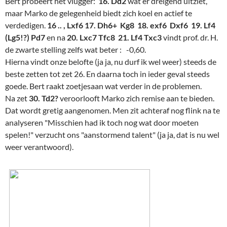
Bert probeert het vlugger:
16. Dd2
wat er dreigend uitziet,
maar Marko de gelegenheid biedt zich koel en actief te
verdedigen.
16 .. , Lxf6 17. Dh6+ Kg8 18. exf6 Dxf6 19. Lf4
(Lg5!?) Pd7
en na
20. Lxc7 Tfc8 21. Lf4 Txc3
vindt prof. dr. H.
de zwarte stelling zelfs wat beter : -0,60.
Hierna vindt onze belofte (ja ja, nu durf ik wel weer) steeds de
beste zetten tot zet 26. En daarna toch in ieder geval steeds
goede. Bert raakt zoetjesaan wat verder in de problemen.
Na zet
30. Td2?
veroorlooft Marko zich remise aan te bieden.
Dat wordt gretig aangenomen. Men zit achteraf nog flink na te
analyseren "Misschien had ik toch nog wat door moeten
spelen!" verzucht ons "aanstormend talent" (ja ja, dat is nu wel
weer verantwoord).