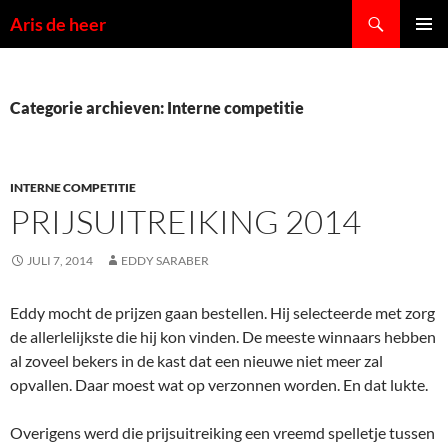
Ga
Zoeken
Aris de heer
naar
PRIMAI
de
MENU
inhoud
Categorie archieven: Interne competitie
INTERNE COMPETITIE
PRIJSUITREIKING 2014
JULI 7, 2014
EDDY SARABER
Eddy mocht de prijzen gaan bestellen. Hij selecteerde met zorg
de allerlelijkste die hij kon vinden. De meeste winnaars hebben
al zoveel bekers in de kast dat een nieuwe niet meer zal
opvallen. Daar moest wat op verzonnen worden. En dat lukte.
Overigens werd die prijsuitreiking een vreemd spelletje tussen