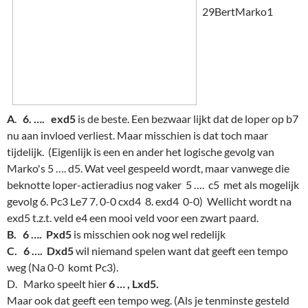
29BertMarko1
A
.
6. …. exd5
is de beste. Een bezwaar lijkt dat de loper op b7
nu aan invloed verliest. Maar misschien is dat toch maar
tijdelijk. (Eigenlijk is een en ander het logische gevolg van
Marko's 5 …. d5. Wat veel gespeeld wordt, maar vanwege die
beknotte loper-actieradius nog vaker 5 …. c5 met als mogelijk
gevolg 6. Pc3 Le7 7. 0-0 cxd4 8. exd4 0-0) Wellicht wordt na
exd5 t.z.t. veld e4 een mooi veld voor een zwart paard.
B. 6 …. Pxd5
is misschien ook nog wel redelijk
C. 6 …. Dxd5
wil niemand spelen want dat geeft een tempo
weg (Na 0-0 komt Pc3).
D. Marko speelt hier
6 … , Lxd5.
Maar ook dat geeft een tempo weg. (Als je tenminste gesteld