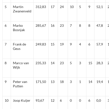
5
Martin
312,83
17
24
10
5
9
52,1
Zwanenveld
6
Marko
285,67
16
23
7
8
8
47,8
Bosnjak
7
Frank de
249,83
15
19
9
4
6
57,9
Geus
8
Marco van
235,33
14
23
5
3
15
28,3
Wijk
9
Peter van
171,50
13
18
3
1
14
19,4
Putten
10
Joop Kuijer
93,67
12
6
0
0
6
0,0