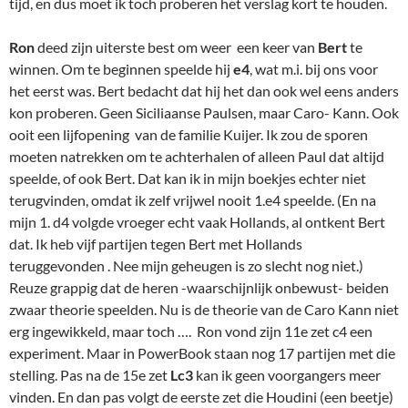
tijd, en dus moet ik toch proberen het verslag kort te houden.
Ron
deed zijn uiterste best om weer een keer van
Bert
te
winnen. Om te beginnen speelde hij
e4
, wat m.i. bij ons voor
het eerst was. Bert bedacht dat hij het dan ook wel eens anders
kon proberen. Geen Siciliaanse Paulsen, maar Caro- Kann. Ook
ooit een lijfopening van de familie Kuijer. Ik zou de sporen
moeten natrekken om te achterhalen of alleen Paul dat altijd
speelde, of ook Bert. Dat kan ik in mijn boekjes echter niet
terugvinden, omdat ik zelf vrijwel nooit 1.e4 speelde. (En na
mijn 1. d4 volgde vroeger echt vaak Hollands, al ontkent Bert
dat. Ik heb vijf partijen tegen Bert met Hollands
teruggevonden . Nee mijn geheugen is zo slecht nog niet.)
Reuze grappig dat de heren -waarschijnlijk onbewust- beiden
zwaar theorie speelden. Nu is de theorie van de Caro Kann niet
erg ingewikkeld, maar toch …. Ron vond zijn 11e zet c4 een
experiment. Maar in PowerBook staan nog 17 partijen met die
stelling. Pas na de 15e zet
Lc3
kan ik geen voorgangers meer
vinden. En dan pas volgt de eerste zet die Houdini (een beetje)