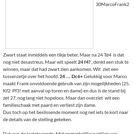
30MarcoFrank2
Zwart staat inmiddels een tikje beter. Maar na 24 Td4 is dat
nog niet desastreus. Maar wit speelt
24 f4?
, denkt een stuk te
winnen, maar dat had zwart zien aankomen. Wit ziet een
tussenzetje over het hoofd.
24 …. Dc6+
Gelukkig voor Marco
maakt Frank onvoldoende gebruik van zijn mogelijkheden (25.
Kf2 Pf3! met aanval op toren en dame) en dus is de stand bij
zet 27. nog lang niet hopeloos. Maar dan overziet wit een
familieschaak met paard en verliest zijn dame.
Dus toch op het beslissende moment nog net iets te kort naar
de details van de stelling gekeken.
Dat was de laatste ronde. Met opmerkelijke partijen van