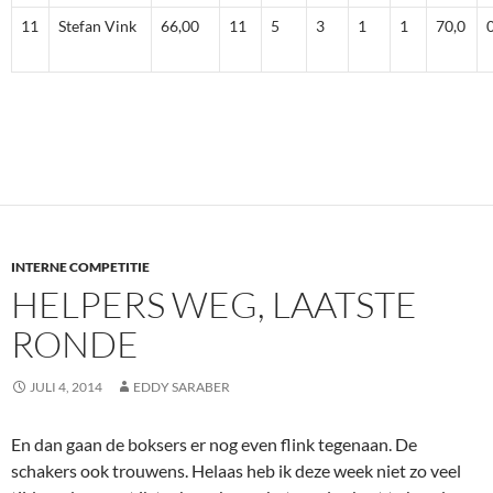
11
Stefan Vink
66,00
11
5
3
1
1
70,0
INTERNE COMPETITIE
HELPERS WEG, LAATSTE
RONDE
JULI 4, 2014
EDDY SARABER
En dan gaan de boksers er nog even flink tegenaan. De
schakers ook trouwens. Helaas heb ik deze week niet zo veel