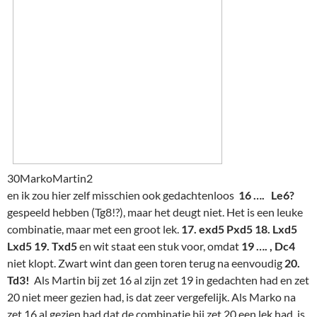
30MarkoMartin2
en ik zou hier zelf misschien ook gedachtenloos
16 …. Le6?
gespeeld hebben (Tg8!?), maar het deugt niet. Het is een leuke
combinatie, maar met een groot lek.
17. exd5 Pxd5 18. Lxd5
Lxd5 19. Txd5
en wit staat een stuk voor, omdat
19 …. , Dc4
niet klopt. Zwart wint dan geen toren terug na eenvoudig
20.
Td3!
Als Martin bij zet 16 al zijn zet 19 in gedachten had en zet
20 niet meer gezien had, is dat zeer vergefelijk. Als Marko na
zet 16 al gezien had dat de combinatie bij zet 20 een lek had, is