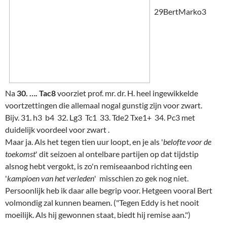
29BertMarko3
Na
30. …. Tac8
voorziet prof. mr. dr. H. heel ingewikkelde
voortzettingen die allemaal nogal gunstig zijn voor zwart.
Bijv. 31. h3 b4 32. Lg3 Tc1 33. Tde2 Txe1+ 34. Pc3 met
duidelijk voordeel voor zwart .
Maar ja. Als het tegen tien uur loopt, en je als '
belofte voor de
toekomst
' dit seizoen al ontelbare partijen op dat tijdstip
alsnog hebt vergokt, is zo'n remiseaanbod richting een
'
kampioen van het verleden
' misschien zo gek nog niet.
Persoonlijk heb ik daar alle begrip voor. Hetgeen vooral Bert
volmondig zal kunnen beamen. ("Tegen Eddy is het nooit
moeilijk. Als hij gewonnen staat, biedt hij remise aan.")