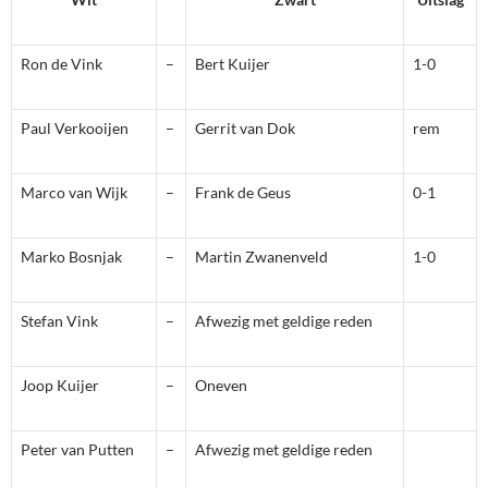
Ron de Vink
–
Bert Kuijer
1-0
Paul Verkooijen
–
Gerrit van Dok
rem
Marco van Wijk
–
Frank de Geus
0-1
Marko Bosnjak
–
Martin Zwanenveld
1-0
Stefan Vink
–
Afwezig met geldige reden
Joop Kuijer
–
Oneven
Peter van Putten
–
Afwezig met geldige reden