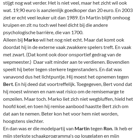
stijgt nog wat verder. Het is niet veel, maar het zicht wil ook
wat. 19,90 euro is aanzienlijk goedkoper dan 20 euro. En 2003
ziet er echt veel leuker uit dan 1989. En Martin blijft omhoog
kruipen en zit nu toch wel heel dicht bij die andere
psychologische barrière, die van 1700.
Alleen bij
Marko
wil het nog niet echt. Maar dat komt ook
doordat hij in de externe vaak zwakkere spelers treft. En vaak
met zwart. (Dat komt ook door onsportief gedrag van de
wepmeester.) Daar valt minder aan te verdienen. Bovendien
speelt hij beter tegen sterkere tegenstanders. En dat was
vanavond dus het lichtpuntje. Hij moest het opnemen tegen
Bert
. En hij deed dat voortreffelijk. Toegegeven, Bert vond dat
hij moest winnen en nam wat risico om de remisemarge te
omzeilen. Maar toch. Marko liet zich niet wegbluffen, hield het
hoofd koel, en toen hij remise aanbood haastte Bert zich om
dat aan te nemen. Beter kon het voor hem niet worden,
hoogstens slechter.
En dan was er die modelpartij van
Martin
tegen
Ron.
Ik heb er
mijn sterkste schaakprogramma's op losgelaten en mijn