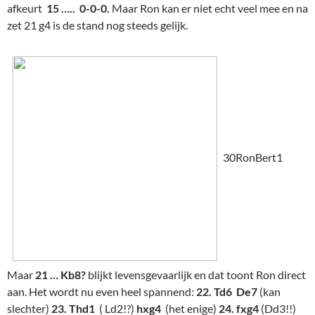
afkeurt
15 ….. 0-0-0.
Maar Ron kan er niet echt veel mee en na
zet 21 g4 is de stand nog steeds gelijk.
30RonBert1
Maar
21 … Kb8?
blijkt levensgevaarlijk en dat toont Ron direct
aan. Het wordt nu even heel spannend:
22. Td6 De7
(kan
slechter)
23. Thd1
( Ld2!?)
hxg4
(het enige)
24. fxg4
(Dd3!!)