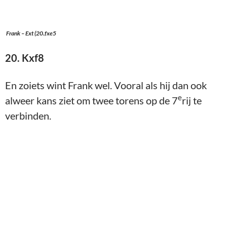
Frank – Ext (27…Txb2)
28.Txf7 Txc2 29.Txh7
opgegeven