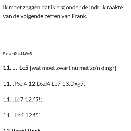
Ik moet zeggen dat ik erg onder de indruk raakte
van de volgende zetten van Frank.
Frank – Ext (11.Pe4)
11. … Lc5
[wat moet zwart nu met zo’n ding?]
11…Pxd4 12.Dxd4 Le7 13.Dxg7;
11…Le7 12.f5!;
11…Lb4 12.f5]
12.Pxc5! Pxc5