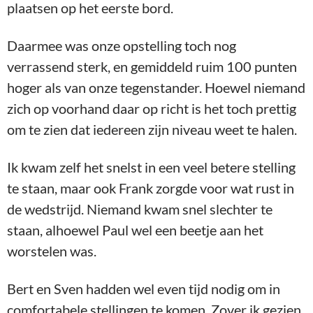
de wedstrijd. Niemand kwam snel slechter te
staan, alhoewel Paul wel een beetje aan het
worstelen was.
Bert en Sven hadden wel even tijd nodig om in
comfortabele stellingen te komen. Zover ik gezien
heb heeft Sven het heel lastig gehad en pas aan
het einde van de partij kon hij echt het verschil
maken.
Ik was snel klaar maar tot mijn verbazing stonden
we daarmee al 2,5 – 0,5 voor. Doordat Frank en
Hans hun partijen toch wel snel afwikkelden.
Bert kwam een pion voor te staan. Deze