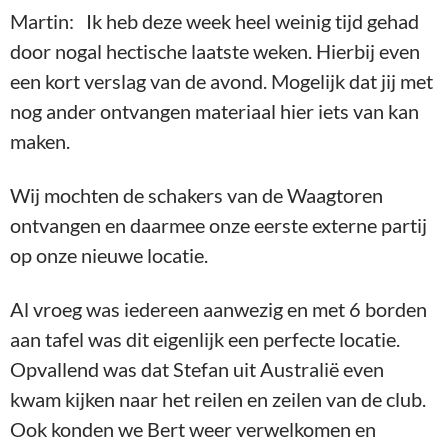
Al vroeg was iedereen aanwezig en met 6 borden
aan tafel was dit eigenlijk een perfecte locatie.
Opvallend was dat Stefan uit Australië even
kwam kijken naar het reilen en zeilen van de club.
Ook konden we Bert weer verwelkomen en
plaatsen op het eerste bord.
Daarmee was onze opstelling toch nog
verrassend sterk, en gemiddeld ruim 100 punten
hoger als van onze tegenstander. Hoewel niemand
zich op voorhand daar op richt is het toch prettig
om te zien dat iedereen zijn niveau weet te halen.
Ik kwam zelf het snelst in een veel betere stelling
te staan, maar ook Frank zorgde voor wat rust in