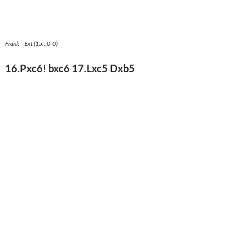
Frank – Ext (17…Dxb5)
18.a4! Db8 19.Lxf8 Dxe5 20.fxe5