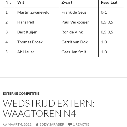
Nr.
Wit
Zwart
Resultaat
1
Martin Zwaneveld
Frank de Geus
0-1
2
Hans Pelt
Paul Verkooijen
0,5-0,5
3
Bert Kuijer
Ron de Vink
0,5-0,5
4
Thomas Broek
Gerrit van Dok
1-0
5
Ab Hauer
Cees-Jan Smit
1-0
EXTERNE COMPETITIE
WEDSTRIJD EXTERN:
WAAGTOREN N4
MAART 4, 2022
EDDY SARABER
1 REACTIE