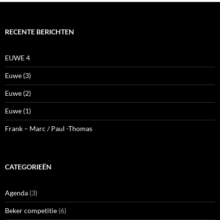
CATEGORIEËN
Agenda
(3)
Beker competitie
(6)
Diemer
(11)
Externe competitie
(87)
Interne competitie
(474)
Jeugd competitie
(9)
miniaturen
(1)
Nimzowitsch
(5)
oplossingen
(55)
Schaak diversen
(96)