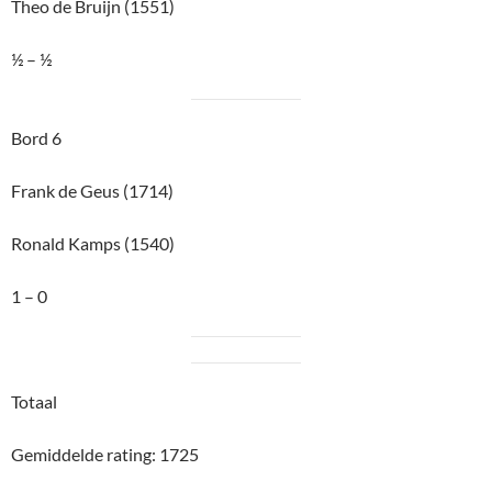
Totaal
Gemiddelde rating: 1725
Gemiddelde rating: 1615
4½ – 1½
E
indcorrectie moet nog
p
laatsvinden
OPLOSSINGEN
,
SCHAAKPROBLEMEN
HERSENFITNESS 52 +