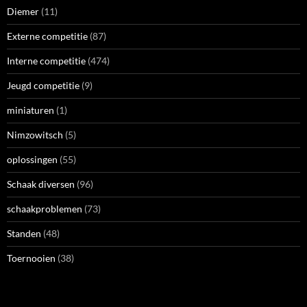
schaakproblemen
(73)
Standen
(48)
Toernooien
(38)
RECENTE REACTIES
E Saraber
op
Euwe (3)
Martin Zwaneveld
op
Euwe (3)
Eddy Saraber
op
Euwe (3)
Eddy Saraber
op
Euwe (3)
Paul V
op
Euwe (3)