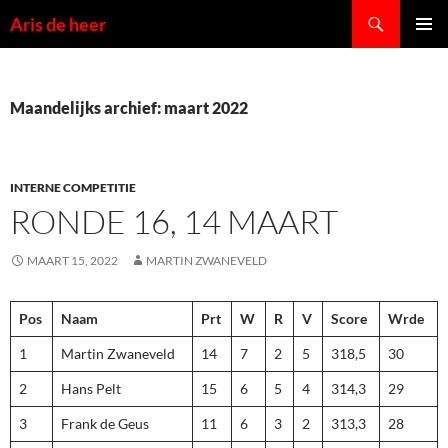
Ga
Zoeken
Aris de heer
naar
PRIMAI
de
MENU
inhoud
Maandelijks archief: maart 2022
INTERNE COMPETITIE
RONDE 16, 14 MAART
MAART 15, 2022
MARTIN ZWANEVELD
Pos
Naam
Prt
W
R
V
Score
Wrde
1
Martin Zwaneveld
14
7
2
5
318,5
30
2
Hans Pelt
15
6
5
4
314,3
29
3
Frank de Geus
11
6
3
2
313,3
28