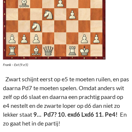
Frank – Ext (9.e5)
Zwart schijnt eerst op e5 te moeten ruilen, en pas
daarna Pd7 te moeten spelen. Omdat anders wit
zelf op d6 slaat en daarna een prachtig paard op
e4 nestelt en de zwarte loper op d6 dan niet zo
lekker staat
9… Pd7? 10. exd6 Lxd6 11. Pe4!
En
zo gaat het in de partij!