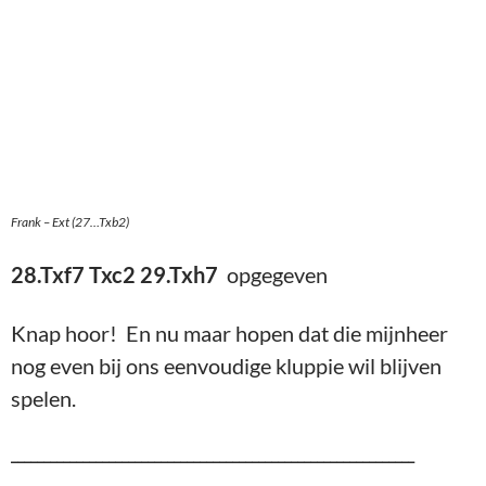
Knap hoor! En nu maar hopen dat die mijnheer
nog even bij ons eenvoudige kluppie wil blijven
spelen.
______________________________________________________________
Martin: Ik heb deze week heel weinig tijd gehad
door nogal hectische laatste weken. Hierbij even
een kort verslag van de avond. Mogelijk dat jij met
nog ander ontvangen materiaal hier iets van kan
maken.
Wij mochten de schakers van de Waagtoren
ontvangen en daarmee onze eerste externe partij
op onze nieuwe locatie.