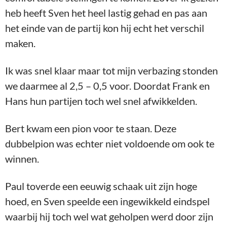
dubbelpion was echter niet voldoende om ook te
winnen.
Paul toverde een eeuwig schaak uit zijn hoge
hoed, en Sven speelde een ingewikkeld eindspel
waarbij hij toch wel wat geholpen werd door zijn
tegenstander, die te lang doorspeelde op winst.
Al met al een stabiele avond zonder
verliespartijen, maar het allerbelangrijkste is dat
we weer even konden schaken. Daarmee een
bladzijde omslaan en de Corona (hopelijk) achter
ons laten. Tevens ook even de gedachte verzetten
aan de Oekraïense oorlog, waar iedereen ook veel
mee bezig is.