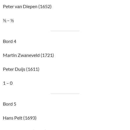
1 – 0
Bord 5
Hans Pelt (1693)
Theo de Bruijn (1551)
½ – ½
Bord 6
Frank de Geus (1714)
Ronald Kamps (1540)
1 – 0