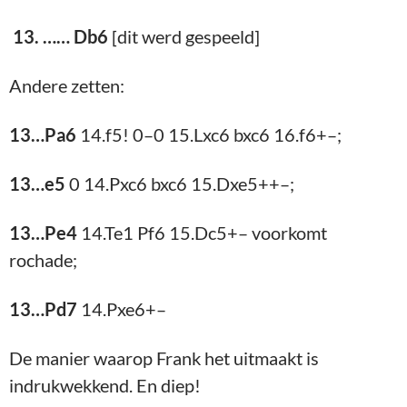
13. …… Db6
[dit werd gespeeld]
Andere zetten:
13…Pa6
14.f5! 0–0 15.Lxc6 bxc6 16.f6+–;
13…e5
0 14.Pxc6 bxc6 15.Dxe5++–;
13…Pe4
14.Te1 Pf6 15.Dc5+– voorkomt
rochade;
13…Pd7
14.Pxe6+–
De manier waarop Frank het uitmaakt is
indrukwekkend. En diep!