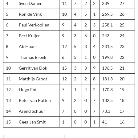
4
Sven Damen
11
7
2
2
289
27
5
Ron de Vink
10
4
5
1
269,5
26
6
Paul Verkooijen
9
4
2
3
258,1
25
7
Bert Kuijer
9
3
6
0
243
24
8
Ab Hauer
12
5
3
4
231,5
23
9
Thomas Broek
6
5
1
0
199,8
22
10
Gerrit van Dok
15
3
3
9
196,5
21
11
Matthijs Groot
12
2
2
8
181,3
20
12
Hugo Ent
7
1
4
2
170,3
19
13
Peter van Putten
9
2
0
7
132,5
18
14
Arend Schuur
7
0
0
7
73,3
17
15
Cees-Jan Smit
1
0
0
1
41
16