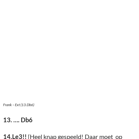
Frank – Ext (13.Db6)
13. …. Db6
14.Le3!!
[Heel knap gespeeld! Daar moet op
gestudeerd zijn. want je denkt dan gelijk: die loper
staat even ongedekt, kan dat kwaad? Vaak is
zoiets link! Frank besluit : Nu dus niet!]
14…g6
Het kan ook nog wel anders , maar niet
beter
. 15.De5! 0–0