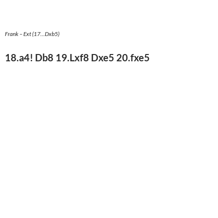
Frank – Ext (20.fxe5
20. Kxf8
En zoiets wint Frank wel. Vooral als hij dan ook
e
alweer kans ziet om twee torens op de 7
rij te
verbinden.