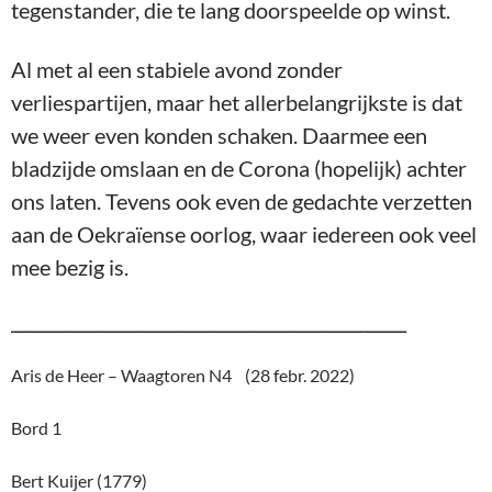
____________________________________________________________
Aris de Heer – Waagtoren N4 (28 febr. 2022)
Bord 1
Bert Kuijer (1779)
Martin Rep (1664)
½ – ½
Bord 2
Sven Damen (1677)
Nico Mak (1671)