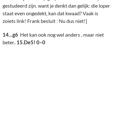
Frank – Ext (15…0-0)
16.Pxc6! bxc6 17.Lxc5 Dxb5