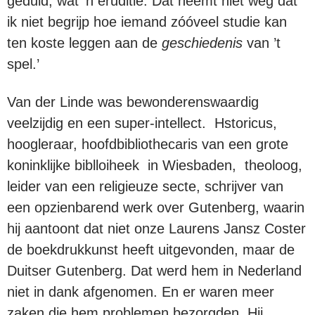
geduld, wat ’n eruditie. Dat neemt niet weg dat
ik niet begrijp hoe iemand zóóveel studie kan
ten koste leggen aan de
geschiedenis
van ’t
spel.’
Van der Linde was bewonderenswaardig
veelzijdig en een super-intellect. Hstoricus,
hoogleraar, hoofdbibliothecaris van een grote
koninklijke biblloiheek in Wiesbaden, theoloog,
leider van een religieuze secte, schrijver van
een opzienbarend werk over Gutenberg, waarin
hij aantoont dat niet onze Laurens Jansz Coster
de boekdrukkunst heeft uitgevonden, maar de
Duitser Gutenberg. Dat werd hem in Nederland
niet in dank afgenomen. En er waren meer
zaken die hem problemen bezorgden. Hij