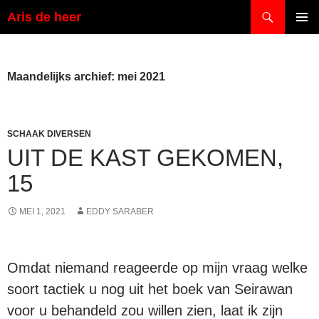
Ga
Zoeken
Aris de heer
naar
PRIMAI
de
MENU
inhoud
Maandelijks archief: mei 2021
SCHAAK DIVERSEN
UIT DE KAST GEKOMEN,
15
MEI 1, 2021
EDDY SARABER
Omdat niemand reageerde op mijn vraag welke
soort tactiek u nog uit het boek van Seirawan
voor u behandeld zou willen zien, laat ik zijn