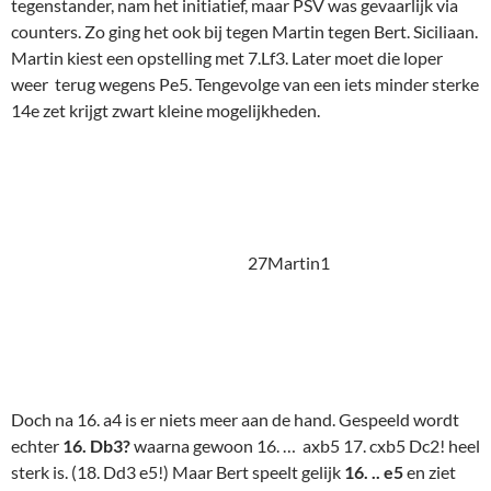
echter
16. Db3?
waarna gewoon 16. … axb5 17. cxb5 Dc2! heel
sterk is. (18. Dd3 e5!) Maar Bert speelt gelijk
16. .. e5
en ziet
ook op de volgende 17e zet af van axb5. En ook op de 18e. En
ook op de 19e. Dat is geen toeval meer, dat is principieel. Maar
Houdini geeft het steeds als de beste mogelijkheid voor zwart
om een klein voordeel te behalen. Waarbij steeds de open c-
lijn voor zwart belangrijk is. Zoals Bert het speelt schiet het
niet echt op, en dus zien we op de 21e zet dat Berts geduld op
is. Hij moet immers winnen! Dus:
27Martin2