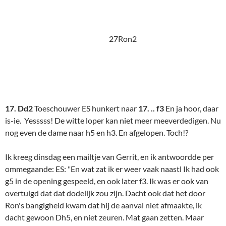
Ron's bangigheid kwam dat hij de aanval niet afmaakte, ik
dacht gewoon Dh5, en niet zeuren. Mat gaan zetten. Maar
Houdini toont dat het helemaal nog niet zo eenvoudig is. Ook
niet na … f3." Zo weet u hoe ik er nu over denk.
18. d4 d5?
(Tae8!?)
27Ron3
19. Ld3??
(cxd5!? of Lc2!?)
19. .. e4
(dxc4!?) En weer succes
voor de compliceertactiek. Gerrit toont alweer geheel
onverwachte kanten: De dood of de gladiolen! Hij offert