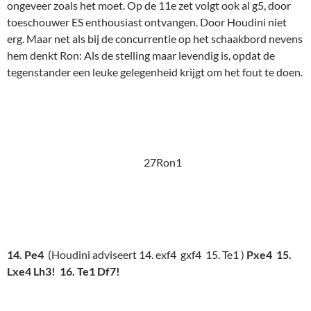
Lxe4 Lh3! 16. Te1 Df7!
27Ron2
17. Dd2
Toeschouwer ES hunkert naar
17. .. f3
En ja hoor, daar
is-ie. Yesssss! De witte loper kan niet meer meeverdedigen. Nu
nog even de dame naar h5 en h3. En afgelopen. Toch!?
Ik kreeg dinsdag een mailtje van Gerrit, en ik antwoordde per
ommegaande: ES: "En wat zat ik er weer vaak naastl Ik had ook
g5 in de opening gespeeld, en ook later f3. Ik was er ook van
overtuigd dat dat dodelijk zou zijn. Dacht ook dat het door