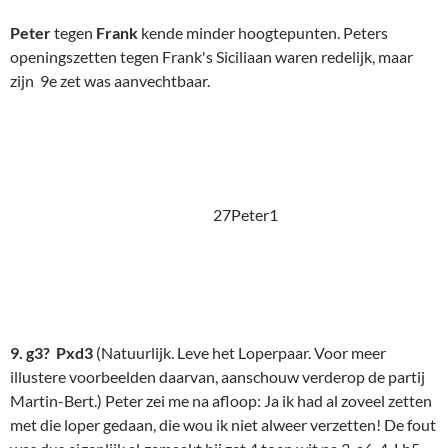
Martin-Bert.) Peter zei me na afloop: Ja ik had al zoveel zetten
met die loper gedaan, die wou ik niet alweer verzetten! De fout
was dus eigenlijk al gemaakt bij zet 4 toen wit na 3. a6 4. Lb5-
d3 speelde , en een onhandig veld vóór zijn d2-pion
prefereerde, i.p.v. 4. Lb5-e2.
Gelukkig voor Peter laat Frank na
10. cxd3
de voor de
handliggende pionwinst liggen.
10. .. d5?
i.p.v. 10. .. dxe5 11.
Pxe5 Pxe5 12. Lxe5 Dxd3!
De stand blijft nu ongeveer gelijk. Tot …
27Peter2