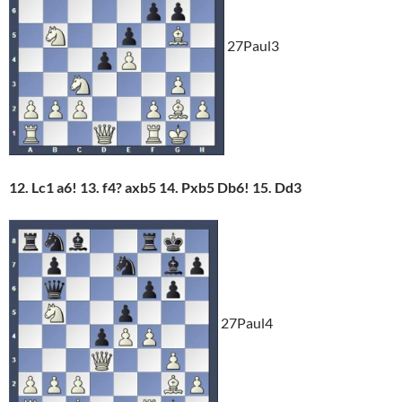
27Paul3
12. Lc1 a6! 13. f4? axb5 14.
Pxb5 Db6! 15. Dd3
27Paul4