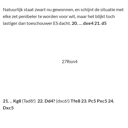
27Ron5
Zal nu toch wel over zijn? Denkt toeschouwer ES. Nu gewoon
die witten wat laten aanmodderen op de damevleugel en zelf,
nergens op lettend, moedig voorwaarts! 24. …. Dh5! 25. dxc6
Le6! om schaak op d5 te voorkomen (26. cxb7 , Dh3! 27.
Dxg5+ Kf7! en hierna kan wit vaak schaak geven, maar niet
eeuwig!) en daarna 26. ….. Dh3! met mat. Over en sluiten
maar. Achteraf zit er veel waars in, maar wat ik even niet zag
was dat wit nog wel een mat kan voorkomen met 26. Kh1