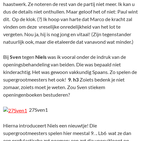
haastwerk. Ze noteren de rest van de partij niet meer. Ik kan u
dus de details niet onthullen. Maar geloof het of niet: Paul wint
dit. Op de klok. (?) Ik hoop van harte dat Marco de kracht zal
vinden om deze vreselijke onredelijkheid van het lot te
vergeten. Nou ja, hij is nog jong en vitaal! (Zijn tegenstander
natuurlijk ook, maar die etaleerde dat vanavond wat minder.)
Bij
Sven
tegen
Niels
was ik vooral onder de indruk van de
openingsbehandeling van beiden. Die was bepaald niet
kinderachtig. Het was gewoon vakkundig Spaans. Zo spelen de
supergrootmeesters het ook!
9. h3
Zoiets bedenk je niet
zomaar, zoiets moet je weten. Zou Sven stiekem
openingenboeken bestuderen?
27Sven1
Hierna introduceert Niels een nieuwtje! Die
supergrootmeesters spelen hier meestal 9. .. Lb6 wat ze dan
een profylactische zet noemen: een zet die vooruitloopt op