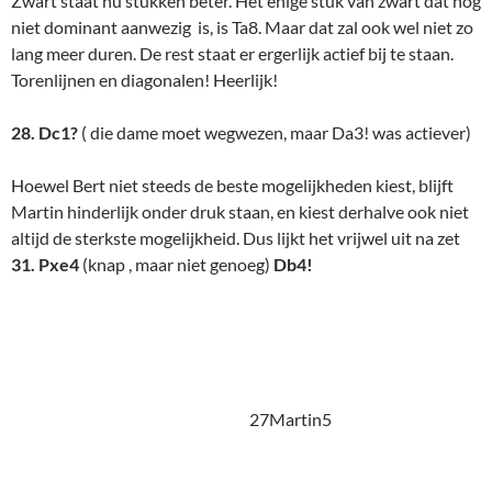
32. Pd2
(de enige) Na 32. …. Le4! (het paard is gepend, mag
niet weg wegens verlies van de dame!) moet het wel snel
afgelopen zijn. Maar het is toch nog een behoorlijk
ingewikkelde stelling. Iedereen voelt aan dat zwart het moet
kunnen winnen. Met dat oersterke loperpaar dat naar alle
kanten vrij kan bewegen en die open torenlijn. Nog even de
vraag hoe!
32. …. Tac8.
Maar zo niet! Houdini geeft hierna 33.
Dd1 als mogelijk nog een ontsnapping. Weg uit die
loperpenning. Maar zie dat als mens maar eens. Immers nu
dreigt weer een andere penning, met die toren op d8. En
Martin is nu eenmaal gewoon een mens.
33. Lg4
Best knap.
Maar niet voldoende.