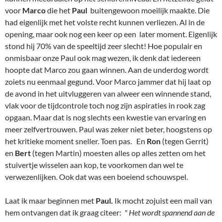
voor
Marco
die het
Paul
buitengewoon moeilijk maakte. Die
had eigenlijk met het volste recht kunnen verliezen. Al in de
opening, maar ook nog een keer op een later moment. Eigenlijk
stond hij 70% van de speeltijd zeer slecht! Hoe populair en
onmisbaar onze Paul ook mag wezen, ik denk dat iedereen
hoopte dat Marco zou gaan winnen. Aan de underdog wordt
zoiets nu eenmaal gegund. Voor Marco jammer dat hij laat op
de avond in het uitvluggeren van alweer een winnende stand,
vlak voor de tijdcontrole toch nog zijn aspiraties in rook zag
opgaan. Maar dat is nog slechts een kwestie van ervaring en
meer zelfvertrouwen. Paul was zeker niet beter, hoogstens op
het kritieke moment sneller. Toen pas. En
Ron
(tegen Gerrit)
en
Bert
(tegen Martin) moesten alles op alles zetten om het
stuivertje wisselen aan kop, te voorkomen dan wel te
verwezenlijken. Ook dat was een boeiend schouwspel.
Laat ik maar beginnen met
Paul.
Ik mocht zojuist een mail van
hem ontvangen dat ik graag citeer:
" Het wordt spannend aan de