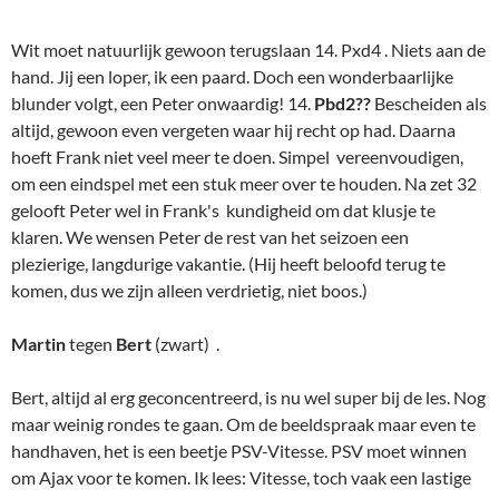
handhaven, het is een beetje PSV-Vitesse. PSV moet winnen
om Ajax voor te komen. Ik lees: Vitesse, toch vaak een lastige
tegenstander, nam het initiatief, maar PSV was gevaarlijk via
counters. Zo ging het ook bij tegen Martin tegen Bert. Siciliaan.
Martin kiest een opstelling met 7.Lf3. Later moet die loper
weer terug wegens Pe5. Tengevolge van een iets minder sterke
14e zet krijgt zwart kleine mogelijkheden.
27Martin1
Doch na 16. a4 is er niets meer aan de hand. Gespeeld wordt