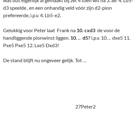
Wit moet natuurlijk gewoon terugslaan 14. Pxd4 . Niets aan de
hand. Jij een loper, ik een paard. Doch een wonderbaarlijke
blunder volgt, een Peter onwaardig! 14.
Pbd2??
Bescheiden als
altijd, gewoon even vergeten waar hij recht op had. Daarna
hoeft Frank niet veel meer te doen. Simpel vereenvoudigen,
om een eindspel met een stuk meer over te houden. Na zet 32
gelooft Peter wel in Frank's kundigheid om dat klusje te
klaren. We wensen Peter de rest van het seizoen een
plezierige, langdurige vakantie. (Hij heeft beloofd terug te
komen, dus we zijn alleen verdrietig, niet boos.)
Martin
tegen
Bert
(zwart) .
Bert, altijd al erg geconcentreerd, is nu wel super bij de les. Nog
maar weinig rondes te gaan. Om de beeldspraak maar even te