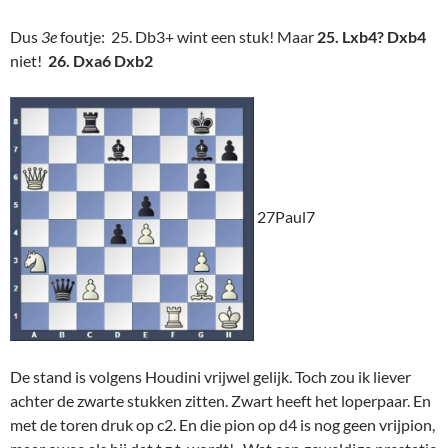
Dus
3e
foutje: 25. Db3+ wint een stuk! Maar
25. Lxb4?
Dxb4
niet!
26. Dxa6 Dxb2
27Paul7
De stand is volgens Houdini vrijwel gelijk. Toch zou ik liever
achter de zwarte stukken zitten. Zwart heeft het loperpaar. En
met de toren druk op c2. En die pion op d4 is nog geen vrijpion,