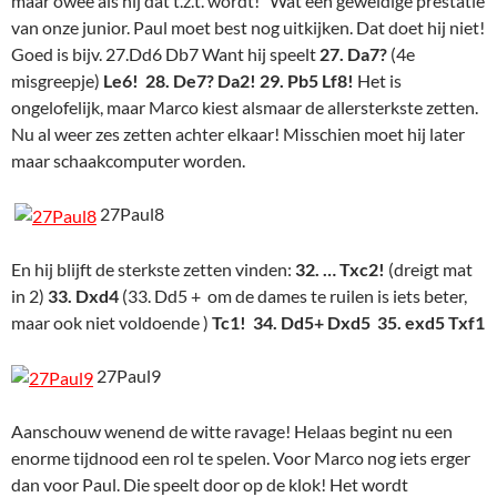
maar owee als hij dat t.z.t. wordt! Wat een geweldige prestatie
van onze junior. Paul moet best nog uitkijken. Dat doet hij niet!
Goed is bijv. 27.Dd6 Db7 Want hij speelt
27. Da7?
(4e
misgreepje)
Le6! 28. De7? Da2! 29. Pb5 Lf8!
Het is
ongelofelijk, maar Marco kiest alsmaar de allersterkste zetten.
Nu al weer zes zetten achter elkaar! Misschien moet hij later
maar schaakcomputer worden.
27Paul8
En hij blijft de sterkste zetten vinden:
32. … Txc2!
(dreigt mat
in 2)
33. Dxd4
(33. Dd5 + om de dames te ruilen is iets beter,
maar ook niet voldoende )
Tc1! 34. Dd5+ Dxd5 35. exd5 Txf1
27Paul9
Aanschouw wenend de witte ravage! Helaas begint nu een
enorme tijdnood een rol te spelen. Voor Marco nog iets erger
dan voor Paul. Die speelt door op de klok! Het wordt