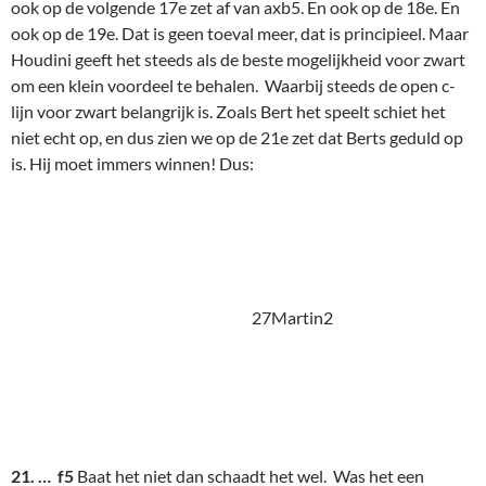
21. … f5
Baat het niet dan schaadt het wel. Was het een
wijsheid die Bert (of was het Tarrasch?) me ooit leerde: " Een
zet hoeft niet persé goed te zijn, als de stelling maar levendig
is"?
22. exf5 Lxf5
waarna Houdini aangeeft 23. Lf3! met enig
voordeel voor wit. Maar Martin bewijst de hierboven vermelde
wijsheid door
23. f4?
te spelen. Hierna krijgt zwart niet zozeer
veel voordeel, maar wel plotseling prettiger spel met
gemakkelijker te vinden zetten. Martin raakt in de verdediging,
de zwarte lopers worden hinderlijk.
27Martin3