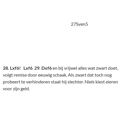
27Sven6
29. .. Le6 30. Dg5+ Kh8 31. Df6+
Remise door eeuwig
schaak.
Sven maakt nu het vooral van Peter bekende pffff- geluid met
bijbehorend hand-voor-het-oor- gebaar om een grenzeloos
gevoel van opluchting aan te geven. Dat is misschien wat
overdreven. Maar ja hij stond inderdaad een pion achter en
zijn tegenkansen slonken. Maar ook dit was een partijtje om
tevreden mee te zijn. Er zaten veel sterke momenten in. Ook
voor hen geldt de uitspraak van Paul : "Het is een kwestie van