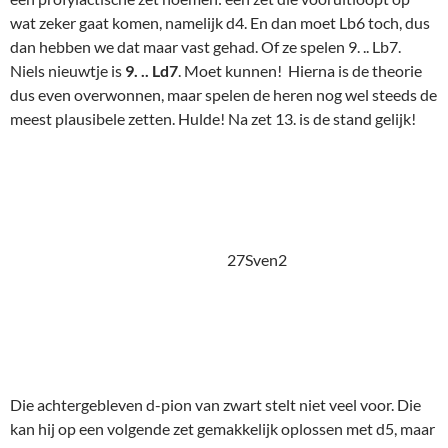
wat zeker gaat komen, namelijk d4. En dan moet Lb6 toch, dus
dan hebben we dat maar vast gehad. Of ze spelen 9. .. Lb7.
Niels nieuwtje is
9. .. Ld7
. Moet kunnen! Hierna is de theorie
dus even overwonnen, maar spelen de heren nog wel steeds de
meest plausibele zetten. Hulde! Na zet 13. is de stand gelijk!
27Sven2
Die achtergebleven d-pion van zwart stelt niet veel voor. Die
kan hij op een volgende zet gemakkelijk oplossen met d5, maar
haast heeft het niet. Altijd als ik zo'n Spaanse stelling zie, denk
ik: waar is nu toch die meer-zet van wit gebleven? Zwart lijkt
op mysterieuze wijze wel een voorsprong in ontwikkeling te
hebben verkregen. Maar grootmeesters en Houdini zien dat
niet zo. Maar nu gaat het toch beiderzijds even een beetje mis:
14. Ph4?
(Lg5
!) Pb7?
(Waarom nu niet gewoon 14. .. Pxe4?
Pionwinst + een sterk centrum. Dat paard op het verkeerde h4
staat dan namelijk ook- door de dame- aangevallen.)
15. Pf5!