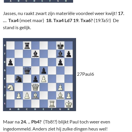
Jasses, nu raakt zwart zijn materiële voordeel weer kwijt!
17.
… Txa4
(moet maar)
18. Txa4 Ld7 19. Txa6?
(19.Ta5!) De
stand is gelijk.
27Paul6
Maar na
24. .. Pb4?
(Tb8!?) blijkt Paul toch weer even
ingedommeld. Anders ziet hij zulke dingen heus wel!