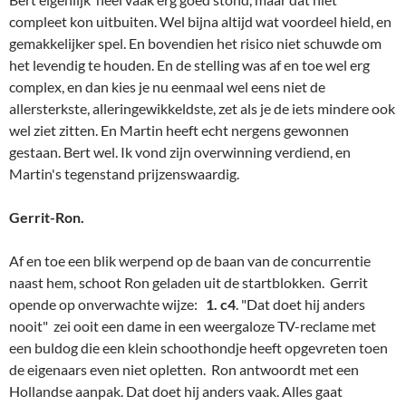
de eigenaars even niet opletten. Ron antwoordt met een
Hollandse aanpak. Dat doet hij anders vaak. Alles gaat
ongeveer zoals het moet. Op de 11e zet volgt ook al g5, door
toeschouwer ES enthousiast ontvangen. Door Houdini niet
erg. Maar net als bij de concurrentie op het schaakbord nevens
hem denkt Ron: Als de stelling maar levendig is, opdat de
tegenstander een leuke gelegenheid krijgt om het fout te doen.
27Ron1
14. Pe4
(Houdini adviseert 14. exf4 gxf4 15. Te1 )
Pxe4 15.