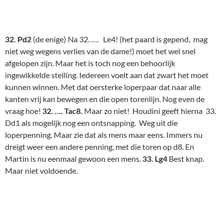
27Martin6
33. …. Lxc4! 34. Pxc4?
(Nu breekt wit . Mijn idee 34. Tb2!? kon
misschien nog net, maar zwart blijft beter staan) :
34. … Lxc1
35. Lxc6 Dxe1 mat!
Het email-commentaar van Ron klinkt wat teleurgesteld:
"Bert is weer de lachende derde. …. Tja, dat Martin niet Tb2
deed, ik had het Bert dan wel willen zien redden in 2
minuten….. Daarvoor heeft Martin volgens mij compleet
gewonnen gestaan." Dit commentaar van Ron is niet