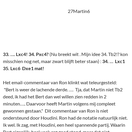
ondersteund door Houdini. Ron had de notatie natuurlijk niet.
Ik wel. Ik zag, met Houdini, een heel spannende partij. Waarin
Bert eigenlijk heel vaak erg goed stond, maar dat niet
compleet kon uitbuiten. Wel bijna altijd wat voordeel hield, en
gemakkelijker spel. En bovendien het risico niet schuwde om
het levendig te houden. En de stelling was af en toe wel erg
complex, en dan kies je nu eenmaal wel eens niet de
allersterkste, alleringewikkeldste, zet als je de iets mindere ook
wel ziet zitten. En Martin heeft echt nergens gewonnen
gestaan. Bert wel. Ik vond zijn overwinning verdiend, en
Martin's tegenstand prijzenswaardig.
Gerrit-Ron.
Af en toe een blik werpend op de baan van de concurrentie
naast hem, schoot Ron geladen uit de startblokken. Gerrit
opende op onverwachte wijze:
1. c4
. "Dat doet hij anders
nooit" zei ooit een dame in een weergaloze TV-reclame met
een buldog die een klein schoothondje heeft opgevreten toen