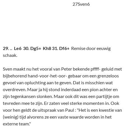
(weinig) tijd alvorens ze een vaste waarde worden in het
externe team."
Peter
tegen
Frank
kende minder hoogtepunten. Peters
openingszetten tegen Frank's Siciliaan waren redelijk, maar
zijn 9e zet was aanvechtbaar.
27Peter1
9. g3? Pxd3
(Natuurlijk. Leve het Loperpaar. Voor meer
illustere voorbeelden daarvan, aanschouw verderop de partij