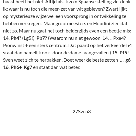
Sven weet zich te herpakken. Doet weer de beste zetten
… g6
16. Ph6+ Kg7
en staat dan wat beter.
27Sven3
Maar de volgende zet begrijp ik niet.
17. Ld3?
Wat doet die
loper daar beter dan op c2? De loper op c1 zou wel eens wat
meer willen meedoen (17. Lg5!) waarna het damepaard ook
voor het witte karretje kan worden gespannen (Pd2).
17. …
Pc5!
Natuurlijk. En ineens krijgt zwart nu de wind in de rug. Hij
gaat zelfs een pion winnen. Wit vestigt zijn hoop op een
koningsaanval. Het ziet er wel aardig uit, maar toch
vooralsnog met weinig echt gevaar voor zwart. Zwart staat dus
veel beter.