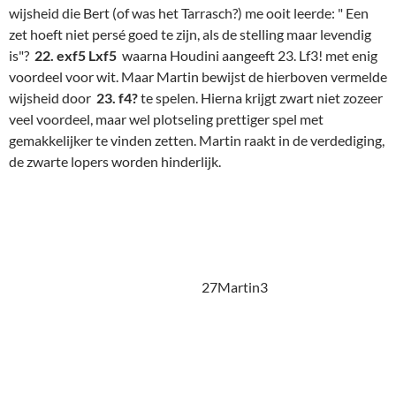
25. Ta2?
een krampachtige zet om kwaliteitsverlies na e4 te
voorkomen. (Wit had beter kunnen vertrouwen op 26. Ld4!)
25. …. Td8 26. Tf1?
(Da3!?)
Ld3! 27. Te1
(Uit de twee
torenzetten blijkt wel dat Martin zich terecht zorgen gaat
maken. Hij zoekt wanhopig naar tegenaktie. Maar op deze
trage wijze met weinig resultaat.)
27. .. e4
! Daar is hij dan, de
zet die al een poosje in de lucht hing.
27Martin4