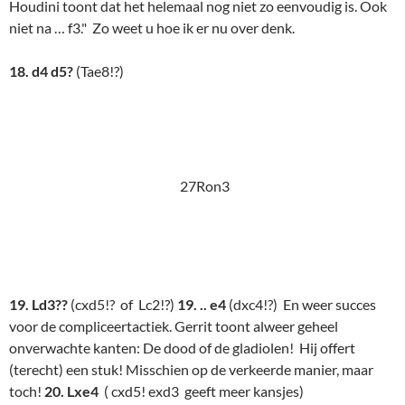
(terecht) een stuk! Misschien op de verkeerde manier, maar
toch!
20. Lxe4
( cxd5! exd3 geeft meer kansjes)
Natuurlijk staat zwart nu gewonnen, en schijnt de situatie met
elke zet penibeler te worden voor wit, maar het blijkt toch
lastiger dan toeschouwer ES dacht.
20. … dxe4 21. d5
27Ron4
21. .. Kg8
(Tad8!)
22.
Dd4?
(dxc6!)
Tfe8 23. Pc5 Pxc5 24.
Dxc5