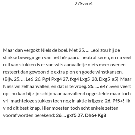
27Sven5
28. Lxf6! Lxf6 29. Dxf6
en bij vrijwel alles wat zwart doet,
volgt remise door eeuwig schaak. Als zwart dat toch nog
probeert te verhinderen staat hij slechter. Niels kiest eieren
voor zijn geld.