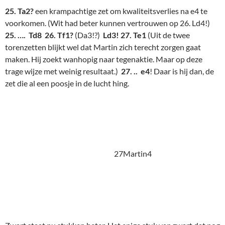
Zwart staat nu stukken beter. Het enige stuk van zwart dat nog
niet dominant aanwezig is, is Ta8. Maar dat zal ook wel niet zo
lang meer duren. De rest staat er ergerlijk actief bij te staan.
Torenlijnen en diagonalen! Heerlijk!
28. Dc1?
( die dame moet wegwezen, maar Da3! was actiever)
Hoewel Bert niet steeds de beste mogelijkheden kiest, blijft
Martin hinderlijk onder druk staan, en kiest derhalve ook niet
altijd de sterkste mogelijkheid. Dus lijkt het vrijwel uit na zet
31. Pxe4
(knap , maar niet genoeg)
Db4!
27Martin5