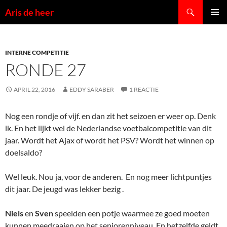
Ga
Zoeken
Aris de heer
naar
PRIMAI
de
MENU
inhoud
INTERNE COMPETITIE
RONDE 27
APRIL 22, 2016
EDDY SARABER
1 REACTIE
Nog een rondje of vijf. en dan zit het seizoen er weer op. Denk
ik. En het lijkt wel de Nederlandse voetbalcompetitie van dit
jaar. Wordt het Ajax of wordt het PSV? Wordt het winnen op
doelsaldo?
Wel leuk. Nou ja, voor de anderen. En nog meer lichtpuntjes
dit jaar. De jeugd was lekker bezig .
Niels
en
Sven
speelden een potje waarmee ze goed moeten
kunnen meedraaien op het seniorenniveau. En hetzelfde geldt