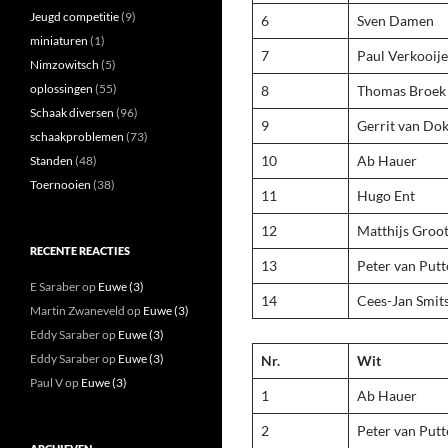
Jeugd competitie
(9)
6
Sven Damen
miniaturen
(1)
7
Paul Verkooij
Nimzowitsch
(5)
oplossingen
(55)
8
Thomas Broek
Schaak diversen
(96)
9
Gerrit van Do
schaakproblemen
(73)
10
Ab Hauer
Standen
(48)
Toernooien
(38)
11
Hugo Ent
12
Matthijs Groo
RECENTE REACTIES
13
Peter van Putt
E Saraber
op
Euwe (3)
14
Cees-Jan Smit
Martin Zwaneveld
op
Euwe (3)
Eddy Saraber
op
Euwe (3)
Eddy Saraber
op
Euwe (3)
Nr.
Wit
Paul V
op
Euwe (3)
1
Ab Hauer
2
Peter van Putt