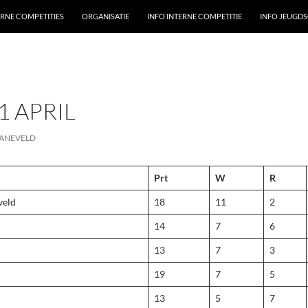
ERNE COMPETITIES
ORGANISATIE
INFO INTERNE COMPETITIE
INFO JEUGD
1 APRIL
ANEVELD
Prt
W
R
veld
18
11
2
14
7
6
13
7
3
19
7
5
13
5
7