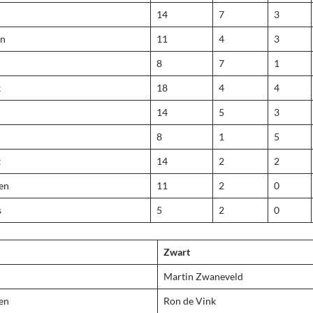
14
7
3
en
11
4
3
8
7
1
k
18
4
4
14
5
3
8
1
5
t
14
2
2
en
11
2
0
s
5
2
0
Zwart
Martin Zwaneveld
en
Ron de Vink