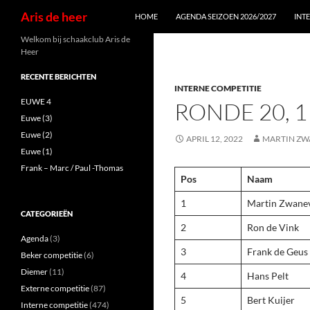
Zoeken
Aris de heer
HOME
AGENDA SEIZOEN 2026/2027
INT
Ga
Welkom bij schaakclub Aris de
Heer
naar
de
RECENTE BERICHTEN
INTERNE COMPETITIE
inhoud
EUWE 4
RONDE 20, 1
Euwe (3)
Euwe (2)
APRIL 12, 2022
MARTIN ZW
Euwe (1)
Frank – Marc / Paul -Thomas
Pos
Naam
1
Martin Zwane
CATEGORIEËN
2
Ron de Vink
Agenda
(3)
3
Frank de Geus
Beker competitie
(6)
Diemer
(11)
4
Hans Pelt
Externe competitie
(87)
5
Bert Kuijer
Interne competitie
(474)