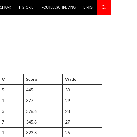
SCHAAK
HISTORIE
ROUTEBESCHRIJVING
LINKS
V
Score
Wrde
5
445
30
1
377
29
3
376,6
28
7
345,8
27
1
323,3
26