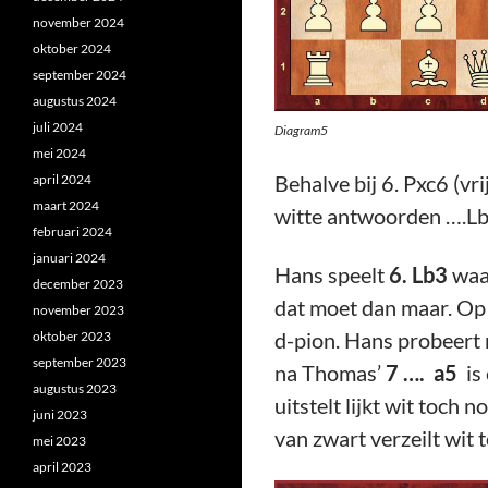
november 2024
oktober 2024
september 2024
augustus 2024
juli 2024
Diagram5
mei 2024
Behalve bij 6. Pxc6 (vri
april 2024
maart 2024
witte antwoorden ….Lb4
februari 2024
januari 2024
Hans speelt
6. Lb3
waa
december 2023
dat moet dan maar. Op 7
november 2023
d-pion. Hans probeert 
oktober 2023
september 2023
na Thomas’
7 …. a5
is 
augustus 2023
uitstelt lijkt wit toch
juni 2023
van zwart verzeilt wit 
mei 2023
april 2023