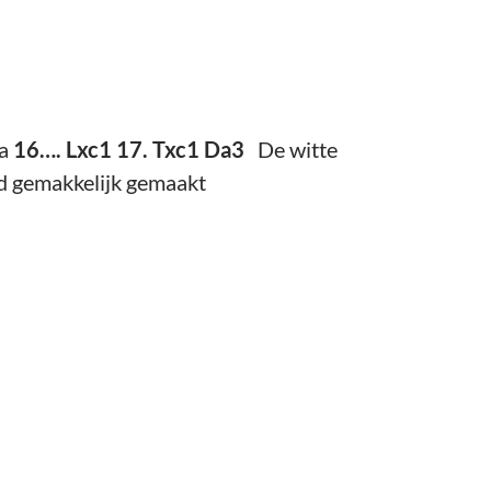
Na
16…. Lxc1 17. Txc1 Da3
De witte
id gemakkelijk gemaakt