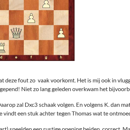
t deze fout zo vaak voorkomt. Het is mij ook in vlug
s gepend! Niet zo lang geleden overkwam het bijvoorb
aarop zal Dxc3 schaak volgen. En volgens K. dan mat 
e vindt een stuk achter tegen Thomas wat te ontmoe
art) speelden een rustige opening beiden correct. Ma