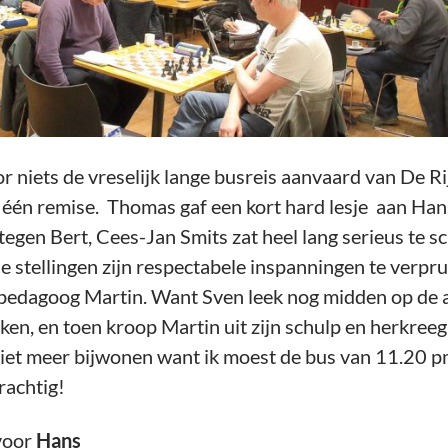
or niets de vreselijk lange busreis aanvaard van De R
s één remise. Thomas gaf een kort hard lesje aan Han
tegen Bert, Cees-Jan Smits zat heel lang serieus te s
e stellingen zijn respectabele inspanningen te verpr
kpedagoog Martin. Want Sven leek nog midden op de 
ken, en toen kroop Martin uit zijn schulp en herkreeg
 niet meer bijwonen want ik moest de bus van 11.20 p
rachtig!
oor
Hans