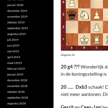
januari 2020
december 2019
november 2019
oktober 2019
september 2019
augustus 2019
juli 2019
juni 2019
mei 2019
Diagram 20
april 2019
maart 2019
20 g4 ???
Wonderlijk da
februari 2019
in de koningsstelling i
januari 2019
december 2018
20 ….. Dxb3
schaak! D
november 2018
oktober 2018
niet meer aantonen. Di
september 2018
augustus 2018
Gerrit
en
Cees-Jan
(zw