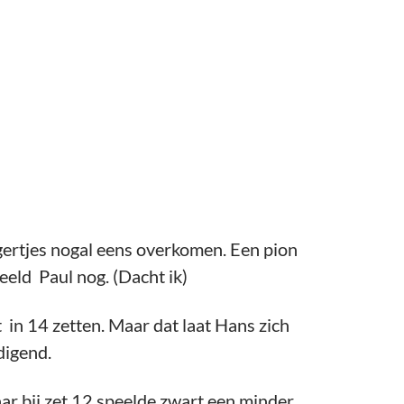
gertjes nogal eens overkomen. Een pion
eeld Paul nog. (Dacht ik)
in 14 zetten. Maar dat laat Hans zich
digend.
ar bij zet 12 speelde zwart een minder