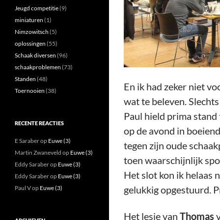
Jeugd competitie
(9)
miniaturen
(1)
Nimzowitsch
(5)
oplossingen
(55)
Schaak diversen
(96)
schaakproblemen
(73)
Standen
(48)
En ik had zeker niet vo
Toernooien
(38)
wat te beleven. Slecht
Paul hield prima stand 
RECENTE REACTIES
op de avond in boeiend
E Saraber
op
Euwe (3)
tegen zijn oude schaa
Martin Zwaneveld
op
Euwe (3)
toen waarschijnlijk spo
Eddy Saraber
op
Euwe (3)
Het slot kon ik helaas
Eddy Saraber
op
Euwe (3)
gelukkig opgestuurd. P
Paul V
op
Euwe (3)
Het lesje van
Thomas
v