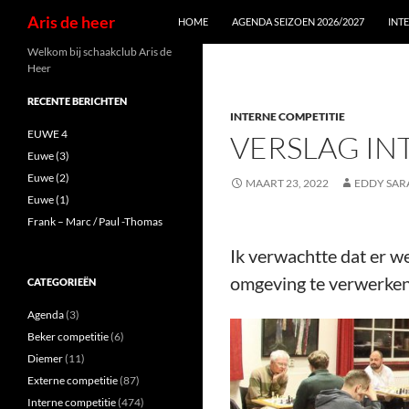
Zoeken
Aris de heer
HOME
AGENDA SEIZOEN 2026/2027
INT
Ga
Welkom bij schaakclub Aris de
Heer
naar
de
RECENTE BERICHTEN
INTERNE COMPETITIE
inhoud
EUWE 4
VERSLAG INT
Euwe (3)
Euwe (2)
MAART 23, 2022
EDDY SAR
Euwe (1)
Frank – Marc / Paul -Thomas
Ik verwachtte dat er we
omgeving te verwerken k
CATEGORIEËN
Agenda
(3)
Beker competitie
(6)
Diemer
(11)
Externe competitie
(87)
Interne competitie
(474)